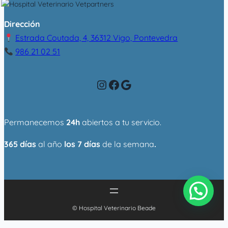
Dirección
Estrada Coutada, 4, 36312 Vigo, Pontevedra
986 21 02 51
Instagram
Facebook
Google
Permanecemos
24h
abiertos a tu servicio.
365 días
al año
los 7 días
de la semana
.
© Hospital Veterinario Beade