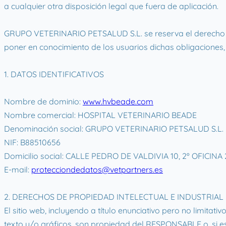
a cualquier otra disposición legal que fuera de aplicación.
GRUPO VETERINARIO PETSALUD S.L. se reserva el derecho de m
poner en conocimiento de los usuarios dichas obligaciones
1. DATOS IDENTIFICATIVOS
Nombre de dominio:
www.hvbeade.com
Nombre comercial: HOSPITAL VETERINARIO BEADE
Denominación social: GRUPO VETERINARIO PETSALUD S.L.
NIF: B88510656
Domicilio social: CALLE PEDRO DE VALDIVIA 10, 2º OFICIN
E-mail:
protecciondedatos@vetpartners.es
2. DERECHOS DE PROPIEDAD INTELECTUAL E INDUSTRIAL
El sitio web, incluyendo a título enunciativo pero no limit
texto y/o gráficos, son propiedad del RESPONSABLE o, si es 