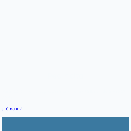
Pedir cita
Para facilitar su visita, puede reservar una cita llamando al 986 21
02 51.
¡Llámanos!